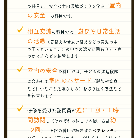
室内
の科目と、安全な室内環境づくりを学ぶ「
の安全
」の科目です。
相互交流
遊びや日常生活
の科目では、
の活動
（着替えやオムツ替えなどの育児の中
で困っていること）の中での温かい関わり方・声
のかけ方などを練習します
室内の安全
の科目では、子どもの発達段階
室内のハザード
に合わせて
（誤飲や窒息
などにつながる危険なもの）を取り除く方法など
を練習します
週に１回・１時
研修を受けた訪問員
が
間訪問
約
し（それぞれの科目で６回、合計
12回
）、上記の科目で練習す
る
ペアレンティ