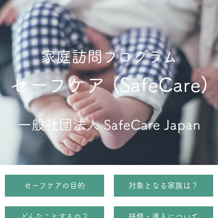
家庭訪問プログラム
セーフケア (SafeCare)
一般社団法人
SafeCare Japan
セーフケアの目的
対象となる家族は？
どんなことするの？
研修・導入について